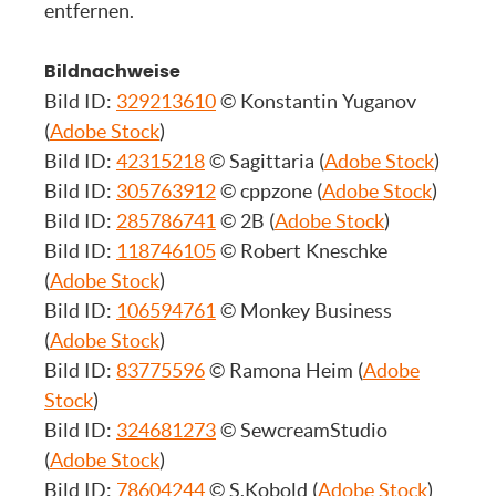
entfernen.
Bildnachweise
Bild ID:
329213610
© Konstantin Yuganov
(
Adobe Stock
)
Bild ID:
42315218
© Sagittaria (
Adobe Stock
)
Bild ID:
305763912
© cppzone (
Adobe Stock
)
Bild ID:
285786741
© 2B (
Adobe Stock
)
Bild ID:
118746105
© Robert Kneschke
(
Adobe Stock
)
Bild ID:
106594761
© Monkey Business
(
Adobe Stock
)
Bild ID:
83775596
© Ramona Heim (
Adobe
Stock
)
Bild ID:
324681273
© SewcreamStudio
(
Adobe Stock
)
Bild ID:
78604244
© S.Kobold (
Adobe Stock
)