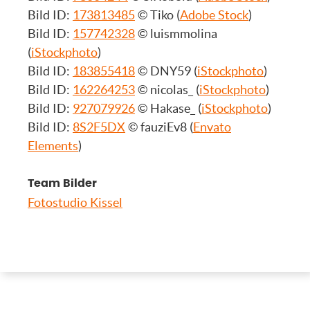
Bild ID:
173813485
© Tiko (
Adobe Stock
)
Bild ID:
157742328
© luismmolina
(
iStockphoto
)
Bild ID:
183855418
© DNY59 (
iStockphoto
)
Bild ID:
162264253
© nicolas_ (
iStockphoto
)
Bild ID:
927079926
© Hakase_ (
iStockphoto
)
Bild ID:
8S2F5DX
© fauziEv8 (
Envato
Elements
)
Team Bilder
Fotostudio Kissel